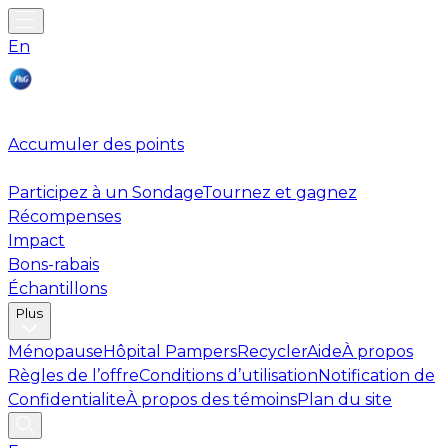
En
Accumuler des points
Participez à un Sondage
Tournez et gagnez
Récompenses
Impact
Bons-rabais
Échantillons
Plus
Ménopause
Hôpital Pampers
Recycler
Aide
À propos
Règles de l’offre
Conditions d’utilisation
Notification de
Confidentialite
À propos des témoins
Plan du site